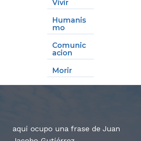
Vivir
Humanis
Mo
Comunic
Acion
Morir
aqui ocupo una frase de Juan
Jacobo Gutiérrez.